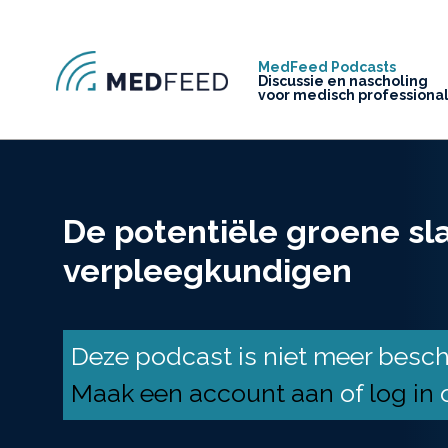
MedFeed Podcasts
Discussie en nascholing
voor medisch professiona
De potentiële groene sl
verpleegkundigen
Deze podcast is niet meer beschi
Maak een account aan
of
log in
o