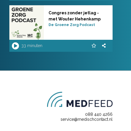
Congres zonder jetlag -
met Wouter Hehenkamp
De Groene Zorg Podcast
33 minuten
088 440 4266
service@medischcontact.nl