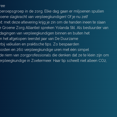
ree
eroepsgroep in de zorg. Elke dag gaan er miljoenen spullen
ene slagkracht van verpleegkundigen! Of je nu zelf
met deze aflevering krijg je zin om de handen ineen te slaan
Groene Zorg Alliantie) spreken Yolanda Stil. Als bestuurder van
agingen van verpleegkundigen binnen en buiten het
in het afgelopen (eerste) jaar van De Duurzame
bij valkuilen en praktische tips. Zo bespaarden
alkosten en 260 verpleegkundige uren met één simpel
de riem van zorgprofessionals die denken dat ze te klein zijn om
verpleegkundige in Zoetermeer. Haar tip scheelt niet alleen CO2,