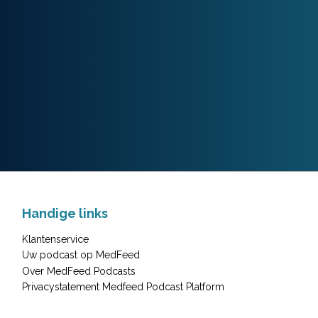
Handige links
Klantenservice
Uw podcast op MedFeed
Over MedFeed Podcasts
Privacystatement Medfeed Podcast Platform