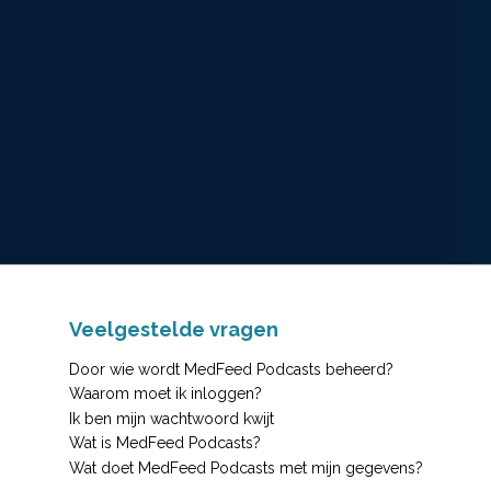
Veelgestelde vragen
Door wie wordt MedFeed Podcasts beheerd?
Waarom moet ik inloggen?
Ik ben mijn wachtwoord kwijt
Wat is MedFeed Podcasts?
Wat doet MedFeed Podcasts met mijn gegevens?