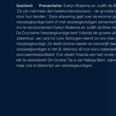
Gast(en):
Presentator:
Evelyn Brakema en Judith de B
‘Ze zijn met meer dan tweehonderdduizend – de grootste b
door hun handen…’ Deze aflevering gaat over de enorme gro
verpleegkundige bent of met verpleegkundigen samenwerkt: 
om te verduurzamen! Evelyn Brakema en Judith de Bree (de 
De Duurzame Verpleegkundige kent Yolanda de groene uitd
ziekenhuis, van care tot cure. Bevlogen neemt ze ons mee 
Verpleegkundige. Ze deelt slimme ideeën en beschrijft daar
verpleegkundigen in het St. Antonius 18.000 euro materia
duurzaamheidsinitiatief. Ook steekt Yolanda een hart onder 
iets te veranderen! De Groene Tip is van Natasja Balm, wijk
maar ook kostbare tijd van verpleegkundigen.