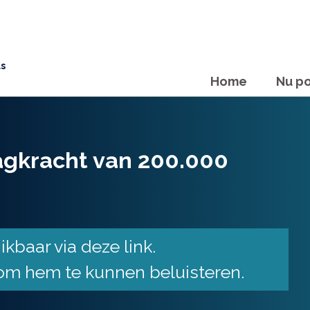
ls
Home
Nu po
agkracht van 200.000
kbaar via deze link.
m hem te kunnen beluisteren.