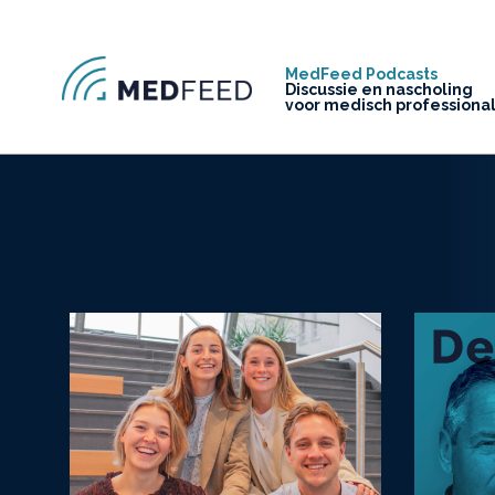
MedFeed Podcasts
Discussie en nascholing
voor medisch professiona