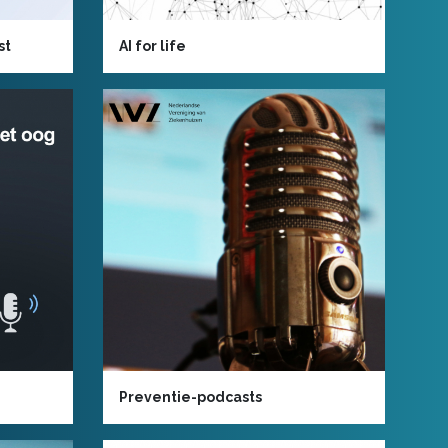
st
AI for life
Preventie-podcasts