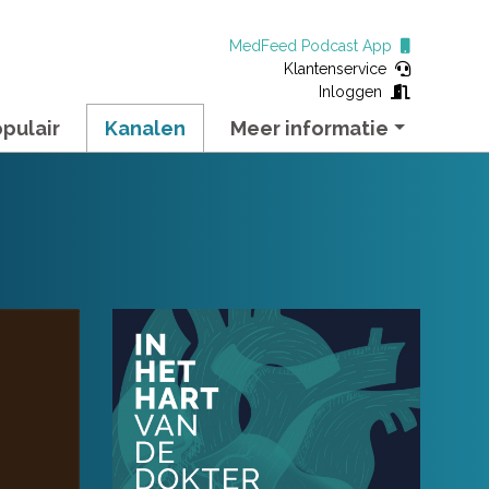
MedFeed Podcast App
Klantenservice
Inloggen
pulair
Kanalen
Meer informatie