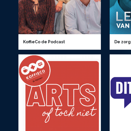
KoffieCo de Podcast
De zorg