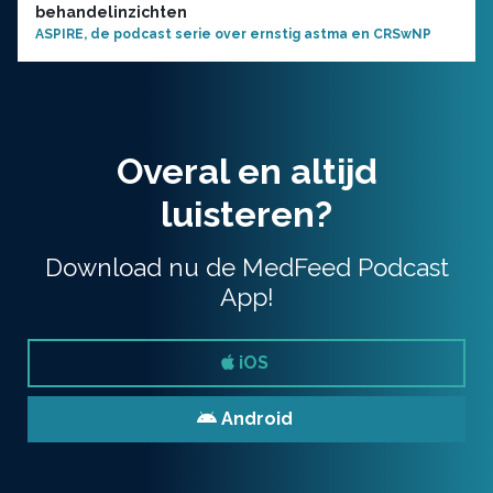
behandelinzichten
ASPIRE, de podcast serie over ernstig astma en CRSwNP
Overal en altijd
luisteren?
Download nu de MedFeed Podcast
App!
iOS
Android