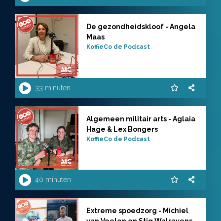
De gezondheidskloof - Angela
Maas
KoffieCo de Podcast
33 minuten
Algemeen militair arts - Aglaia
Hage & Lex Bongers
KoffieCo de Podcast
40 minuten
Extreme spoedzorg - Michiel
van Veelen en Stig Walravens