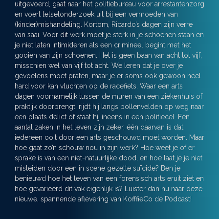
uitgevoerd, gaat naar het politiebureau voor arrestantenzorg
en voert letselonderzoek uit bij een vermoeden van
(kinder)mishandeling. Kortom, Ricardo’s dagen zijn verre
van saai. Voor dit werk moet je sterk in je schoenen staan en
je niet laten intimideren als een crimineel begint met het
gooien van zijn schoenen. Het is geen baan van acht tot vijf,
misschien wel van vijf tot acht. We leren dat je over je
gevoelens moet praten, maar je er soms ook gewoon heel
hard voor kan vluchten op de racefiets. Waar een arts
dagen voornamelijk tussen de muren van een ziekenhuis of
praktijk doorbrengt, rijdt hij langs bollenvelden op weg naar
een plaats delict of staat hij ineens in een politiecel. Een
aantal zaken in het leven zijn zeker, één daarvan is dat
iedereen ooit door een arts geschouwd moet worden. Maar
hoe gaat zo’n schouw nou in zijn werk? Hoe weet je of er
sprake is van een niet-natuurlijke dood, en hoe laat je je niet
misleiden door een in scene gezette suïcide? Ben je
benieuwd hoe het leven van een forensisch arts eruit ziet en
hoe gevarieerd dit vak eigenlijk is? Luister dan nu naar deze
nieuwe, spannende aflevering van KofffieCo de Podcast!